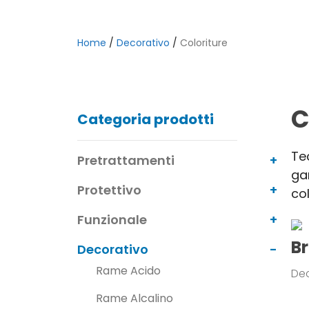
Home
/
Decorativo
/
Coloriture
C
Categoria prodotti
Te
Pretrattamenti
gam
Protettivo
col
Funzionale
B
Decorativo
Rame Acido
De
Rame Alcalino