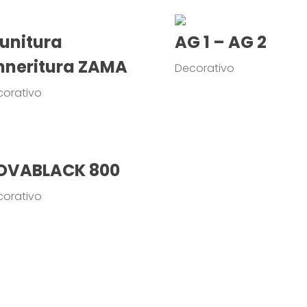
unitura
AG 1 – AG 2
nneritura ZAMA
Decorativo
corativo
OVABLACK 800
corativo