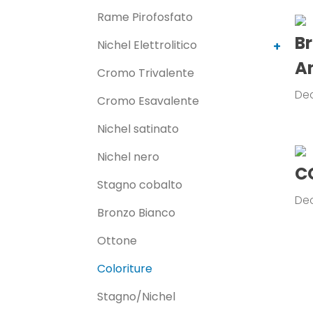
Rame Pirofosfato
Br
Nichel Elettrolitico
A
Cromo Trivalente
De
Cromo Esavalente
Nichel satinato
Nichel nero
C
Stagno cobalto
De
Bronzo Bianco
Ottone
Coloriture
Stagno/Nichel