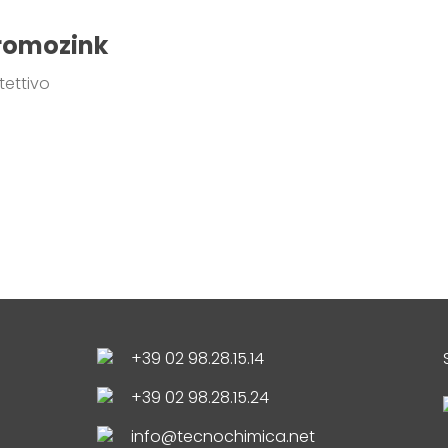
romozink
tettivo
+39 02 98.28.15.14
+39 02 98.28.15.24
info@tecnochimica.net