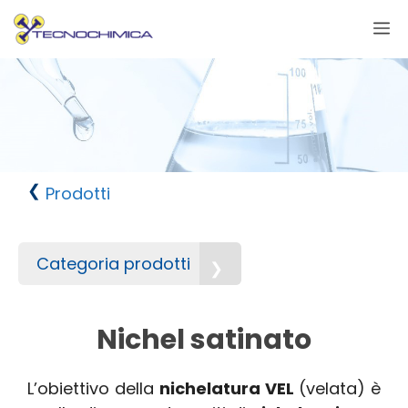
Vai
M
al
contenuto
Prodotti
Categoria prodotti
Nichel satinato
L’obiettivo della
nichelatura VEL
(velata) è