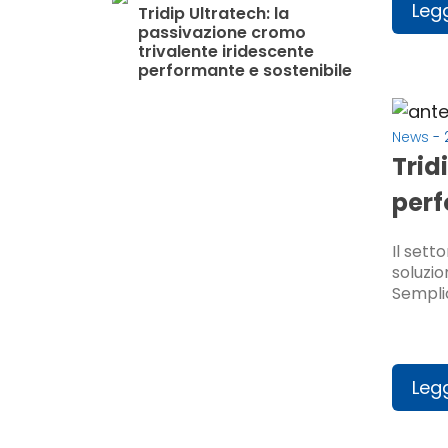
Legg
Tridip Ultratech: la
passivazione cromo
trivalente iridescente
performante e sostenibile
News
- 
Trid
perf
Il sett
soluzio
Sempli
Legg