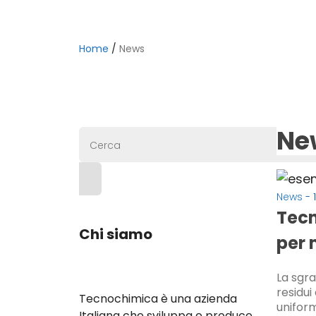
Home
/
News
Ne
Cerca
News
- 
Tecn
Chi siamo
per 
La sgra
residui
Tecnochimica è una azienda
uniform
Italiana che sviluppa e produce,