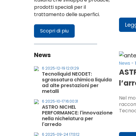
prodotti speciali per il
trattamento delle superfici.
Legg
Scopri di piu
News
News
- 
6 2025-12-19 12:01:29
ASTR
Tecnoliquid NEODET:
sgrassatura chimica liquida
l’ar
ad alte prestazioni per
metalli
Nel mon
6 2025-10-17 16:00:31
raccon
ASTRO NICHEL
Tecnoch
PERFORMANCE: l'innovazione
nella nichelatura per
l'arredo
6 2025-09-24 17:13:12