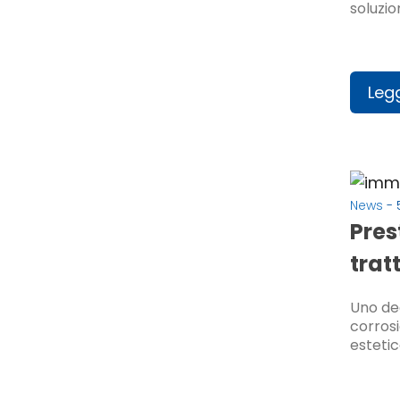
soluzion
Legg
News
- 
Pres
trat
Uno deg
corrosi
estetic