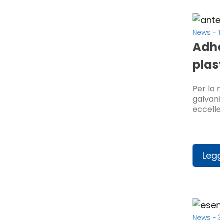
News
- 
Adhe
plas
Per la
galvani
eccelle
Legg
News
- 