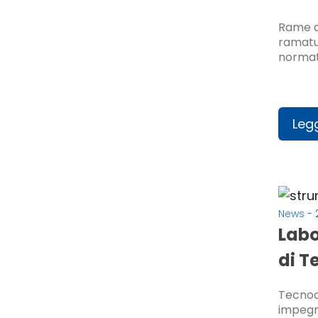
Rame al
ramatur
normat
Legg
News
- 
Labo
di T
Tecnoch
impegno