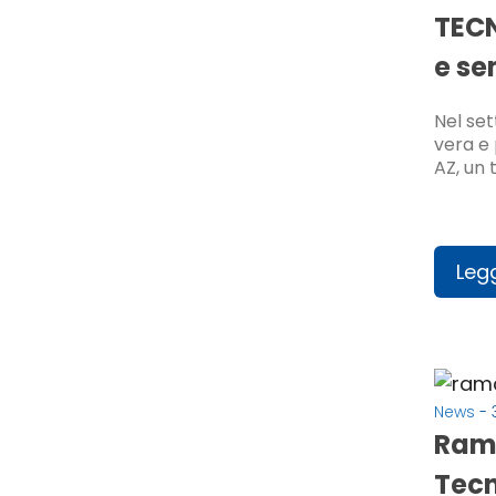
TECN
e se
Nel set
vera e 
AZ, un 
Legg
News
- 
Rama
Tec