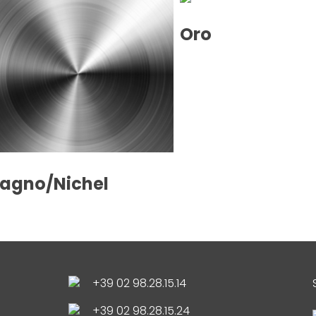
Oro
tagno/Nichel
+39 02 98.28.15.14
+39 02 98.28.15.24