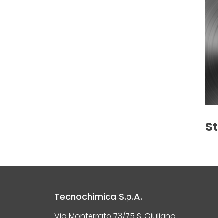
S
Tecnochimica S.p.A.
Via Monferrato 73/75 S. Giuliano