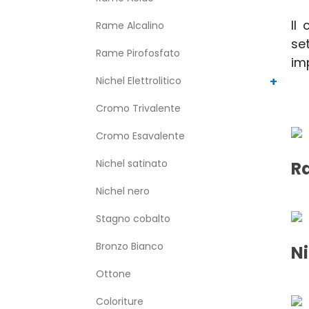
Il
Rame Alcalino
se
Rame Pirofosfato
imp
Nichel Elettrolitico
Cromo Trivalente
Cromo Esavalente
Nichel satinato
R
Nichel nero
Stagno cobalto
Bronzo Bianco
Ni
Ottone
Coloriture