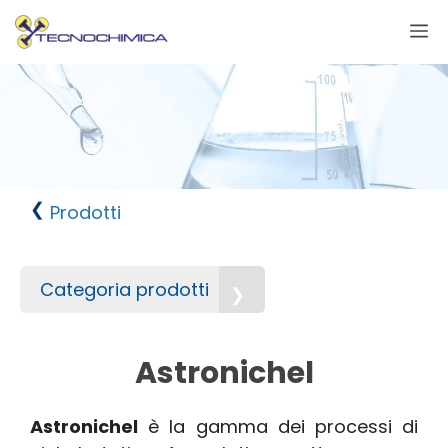
Vai
M
al
contenuto
Prodotti
Categoria prodotti
Astronichel
Astronichel
è la gamma dei processi di