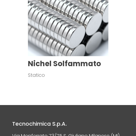
Nichel Solfammato
Statico
Tecnochimica S.p.A.
Via Monferrato 73/75 S. Giuliano Milanese (MI)