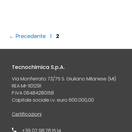
Pagina
Pagina
←
Precedente
1
2
Tecnochimica S.p.A.
Via Monferrato 73/75 S. Giuliano Milanese (MI)
REA MI-1101291
P.IVA 06484280158
Capitale sociale i.v. euro 600.000,00
Certificazioni
+39 02 98.28.15.14