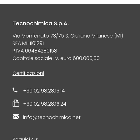
Tecnochimica S.p.A.
Via Monferrato 73/75 S. Giuliano Milanese (MI)
REA MI-1101291
P.IVA 06484280158
Capitale sociale i.v. euro 600.000,00
Certificazioni
+39 02 98.28.15.14
+39 02 98.28.15.24
info@tecnochimica.net
Seguici su: