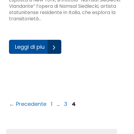
Viandante” l’opera di Namsal Siedlecki, artista
statunitense residente in Italia, che esplora la
transitorietà…
Leggi di piu
Pagina
Pagina
Pagina
←
Precedente
1
…
3
4
Cerca