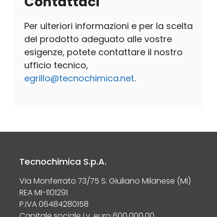
Contattaci
Per ulteriori informazioni e per la scelta
del prodotto adeguato alle vostre
esigenze, potete contattare il nostro
ufficio tecnico,
egrillo@tecnochimica.net
.
Tecnochimica S.p.A.
Via Monferrato 73/75 S. Giuliano Milanese (MI)
REA MI-1101291
P.IVA 06484280158
Capitale sociale i.v. euro 600.000,00