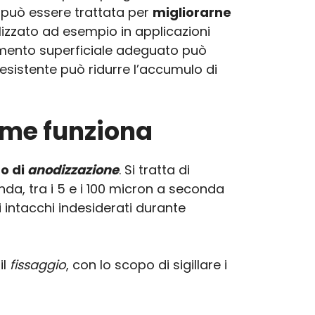
io può essere trattata per
migliorarne
lizzato ad esempio in applicazioni
attamento superficiale adeguato può
resistente può ridurre l’accumulo di
come funziona
o di
anodizzazione
. Si tratta di
nda, tra i 5 e i 100 micron a seconda
i intacchi indesiderati durante
il
fissaggio
,
con lo scopo di sigillare i