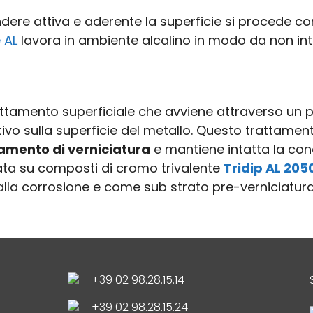
dere attiva e aderente la superficie si procede co
 AL
lavora in ambiente alcalino in modo da non int
rattamento superficiale che avviene attraverso un
tivo sulla superficie del metallo. Questo trattame
tamento di verniciatura
e mantiene intatta la condu
ata su composti di cromo trivalente
Tridip AL 205
 alla corrosione e come sub strato pre-verniciatura
+39 02 98.28.15.14
+39 02 98.28.15.24